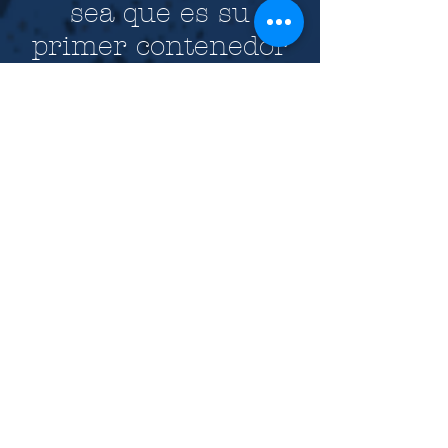
sea que es su
primer contenedor
con nosotros o es
uno de nuestros
valiosos clientes
consecutivos usted
puede estar seguro
de que nuestra
calidad y servicio
nunca fallarán.
Warehouse Locations:
Germany, Holland, Poland,
Netherlands.