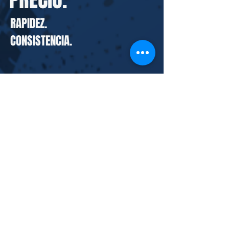
RAPIDEZ.
CONSISTENCIA.
Cardona Tire is a used tire supplier. We sell
containers of used tires wholesale.only.
Warehouse Locations:
Germany, Holland, Poland,
Netherlands.
CORPORATE OFFICES:
4700 Millenia Blvd
Orlando, FL 32839